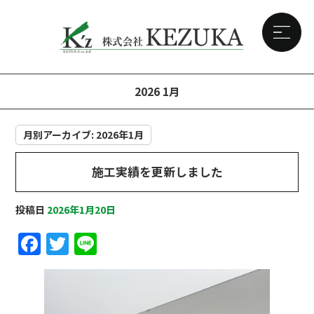
2026 1月
月別アーカイブ:
2026年1月
施工実績を更新しました
投稿日
2026年1月20日
F
T
Li
a
w
n
c
it
e
e
te