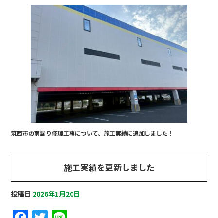
a
w
n
c
it
e
e
te
b
r
o
o
k
筑西市の雨漏り修理工事について、施工実績に追加しました！
施工実績を更新しました
投稿日
2026年1月20日
F
T
Li