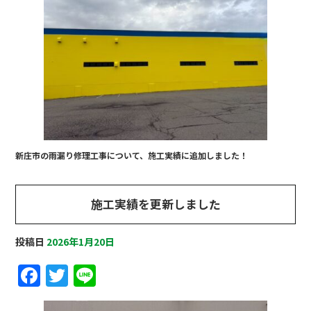
e
te
b
r
o
o
k
新庄市の雨漏り修理工事について、施工実績に追加しました！
施工実績を更新しました
投稿日
2026年1月20日
F
T
Li
a
w
n