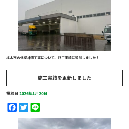
b
r
o
o
k
栃木市の外壁補修工事について、施工実績に追加しました！
施工実績を更新しました
投稿日
2026年1月20日
F
T
Li
a
w
n
c
it
e