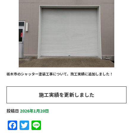
c
it
e
e
te
b
r
o
o
k
栃木市のシャッター塗装工事について、施工実績に追加しました！
施工実績を更新しました
投稿日
2026年1月20日
F
T
Li