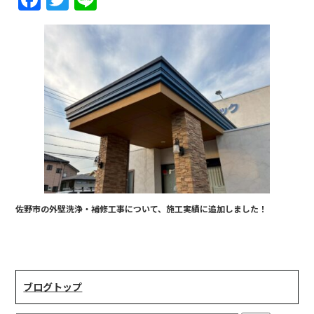
a
w
n
c
it
e
e
te
b
r
o
o
k
佐野市の外壁洗浄・補修工事について、施工実績に追加しました！
ブログトップ